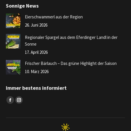
Sonnige News
Eierschwammerl aus der Region
26. Juni 2026
Regionaler Spargel aus dem Eferdinger Landl in der
Sonne
17. April 2026
Frischer Bärlauch – Das grüne Highlight der Saison
10. März 2026
Immer bestens informiert
Finden Sie uns auf:
Facebook
Instagram
page
page
opens
opens
in
in